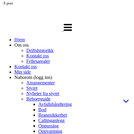
E-post
Veksle
navigasjon
Hjem
Om oss
Driftshistorikk
Kontakt oss
Fellesarealer
Kontakt oss
Min side
Naborom (logg inn)
Arrangementer
Styret
Nyheter fra styret
Beboerguide
Avfallshåndtering
Bod
Brannsikkerhet
Callinganlegg
Oppussing
Oppvarming