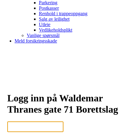
Parkering
Postkasser
Renhold i trappeoppgang
Salg av leilighet
Utleie
Vedlikeholdsplikt
Vanlige spørsmål
Meld forsikringsskade
Logg inn på Waldemar
Thranes gate 71 Borettslag