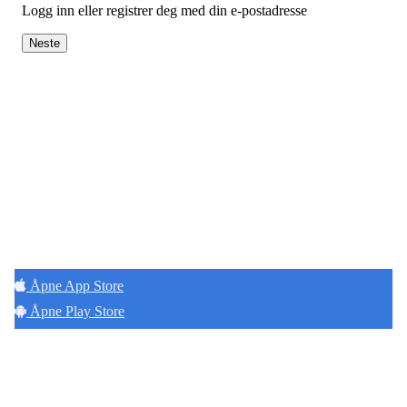
Logg inn eller registrer deg med din e-postadresse
Neste
Hold deg oppdatert på det som skjer der du
bor. Last ned Naborom.
Åpne App Store
Åpne Play Store