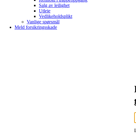
Salg av leilighet
Utleie
Vedlikeholdsplikt
Vanlige spørsmål
Meld forsikringsskade