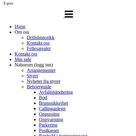
E-post
Veksle
navigasjon
Hjem
Om oss
Driftshistorikk
Kontakt oss
Fellesarealer
Kontakt oss
Min side
Naborom (logg inn)
Arrangementer
Styret
Nyheter fra styret
Beboerguide
Avfallshåndtering
Bod
Brannsikkerhet
Callinganlegg
Oppussing
Oppvarming
Parkering
Postkasser
Renhold i trappeoppgang