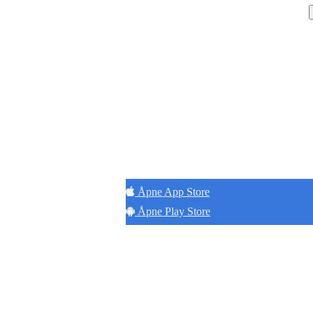
Hold
Åpne App Store
Åpne Play Store